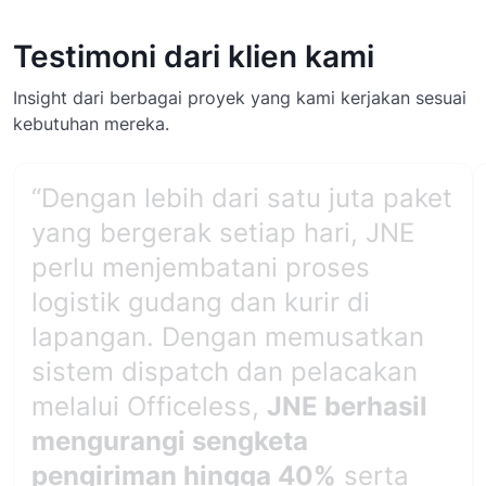
Testimoni dari klien kami
Insight dari berbagai proyek yang kami kerjakan sesuai
kebutuhan mereka.
“Dengan lebih dari satu juta paket
yang bergerak setiap hari, JNE
perlu menjembatani proses
logistik gudang dan kurir di
lapangan. Dengan memusatkan
sistem dispatch dan pelacakan
melalui Officeless,
JNE berhasil
mengurangi sengketa
pengiriman hingga 40%
serta