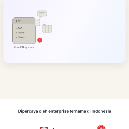
ERP
.xls
SAP
Oracle
Others
!
Core ERP systems
Dipercaya oleh enterprise ternama di Indonesia